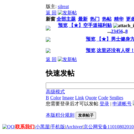
版主:
silreat
返 回
新窗
全部主题
最新
热门
热帖
精华
更
预览
【★】空手道福利贴
...
2
3
4
5
6
..
8
预览
【★】男士健身
预览
这里还没有人呀
返 回
快速发帖
高级模式
B
Color
Image
Link
Quote
Code
Smilies
您需要登录后才可以发帖
登录
|
申请帐号
本版积分规则
发表帖子
|
联系我们
|
小黑屋
|
手机版
|
Archiver
|
京公网安备11010802010