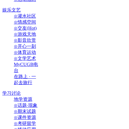
娱乐文艺
⊙灌水社区
⊙情感空间
⊙交友(Hot)
⊙游戏天地
⊙影音欣赏
⊙开心一刻
⊙体育运动
⊙文学艺术
MyCUGB电
台
在路上 · 一
起去旅行
学习讨论
地学资源
⊙话题·现象
⊙期末试题
⊙课件资源
⊙考研留学