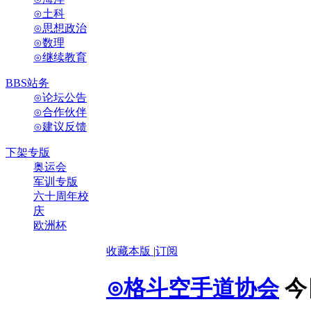
⊙土科
⊙思想政治
⊙数理
⊙继续教育
BBS站务
⊙论坛公告
⊙合作伙伴
⊙建议反馈
下架专版
奥运会
军训专版
六十周年校
庆
欧洲杯
收藏本版
|
订阅
⊙格斗空手道协会
今