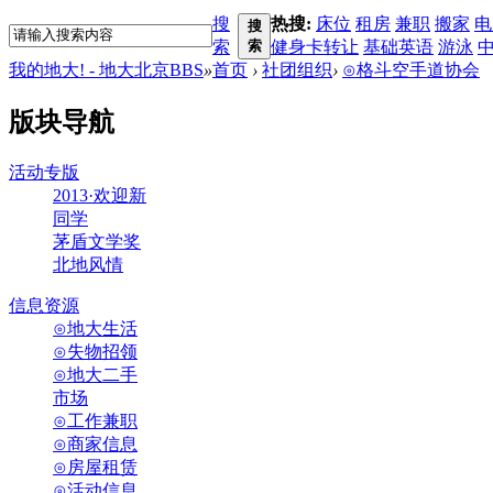
搜
热搜:
床位
租房
兼职
搬家
电
搜
索
索
健身卡转让
基础英语
游泳
我的地大! - 地大北京BBS
»
首页
›
社团组织
›
⊙格斗空手道协会
版块导航
活动专版
2013·欢迎新
同学
茅盾文学奖
北地风情
信息资源
⊙地大生活
⊙失物招领
⊙地大二手
市场
⊙工作兼职
⊙商家信息
⊙房屋租赁
⊙活动信息