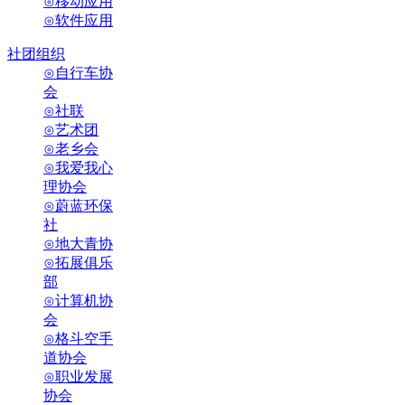
⊙移动应用
⊙软件应用
社团组织
⊙自行车协
会
⊙社联
⊙艺术团
⊙老乡会
⊙我爱我心
理协会
⊙蔚蓝环保
社
⊙地大青协
⊙拓展俱乐
部
⊙计算机协
会
⊙格斗空手
道协会
⊙职业发展
协会