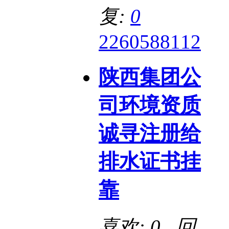
复:
0
2260588112
陕西集团公
司环境资质
诚寻注册给
排水证书挂
靠
喜欢: 0 回