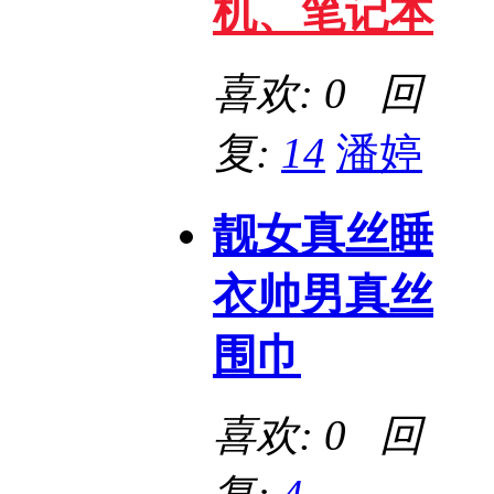
机、笔记本
喜欢: 0 回
复:
14
潘婷
靓女真丝睡
衣帅男真丝
围巾
喜欢: 0 回