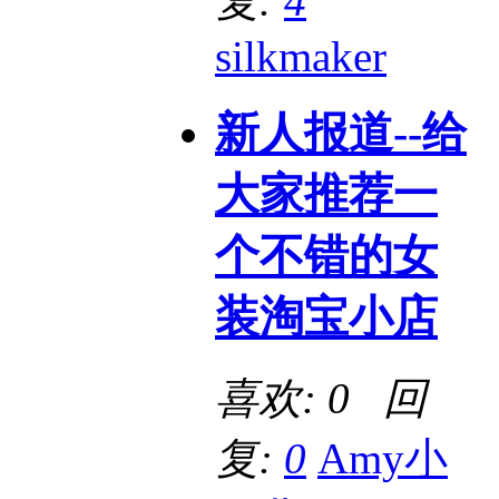
复:
4
silkmaker
新人报道--给
大家推荐一
个不错的女
装淘宝小店
喜欢: 0 回
复:
0
Amy小