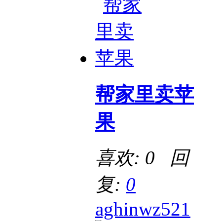
帮家里卖苹
果
喜欢: 0 回
复:
0
aghinwz521