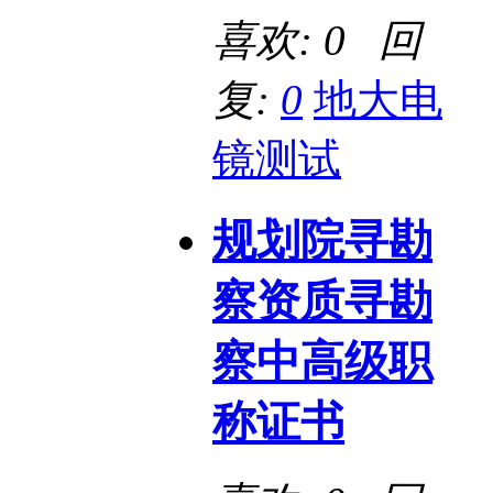
喜欢: 0 回
复:
0
地大电
镜测试
规划院寻勘
察资质寻勘
察中高级职
称证书