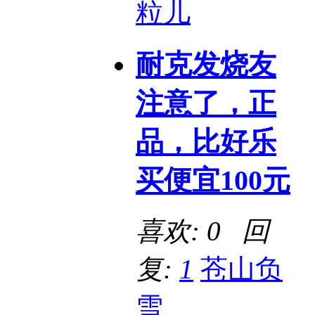
粒儿
耐克发烧友
注意了，正
品，比好乐
买便宜100元
喜欢: 0 回
复:
1
苍山负
雪