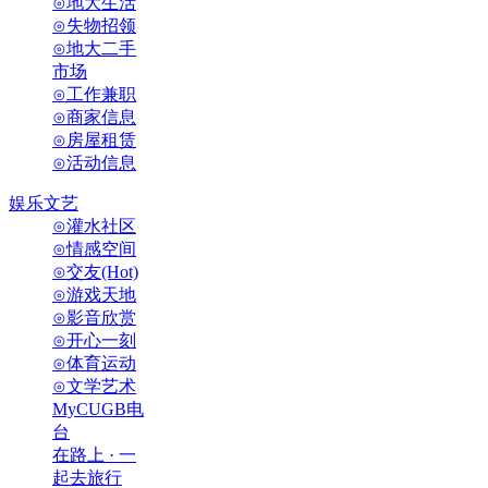
⊙地大生活
⊙失物招领
⊙地大二手
市场
⊙工作兼职
⊙商家信息
⊙房屋租赁
⊙活动信息
娱乐文艺
⊙灌水社区
⊙情感空间
⊙交友(Hot)
⊙游戏天地
⊙影音欣赏
⊙开心一刻
⊙体育运动
⊙文学艺术
MyCUGB电
台
在路上 · 一
起去旅行