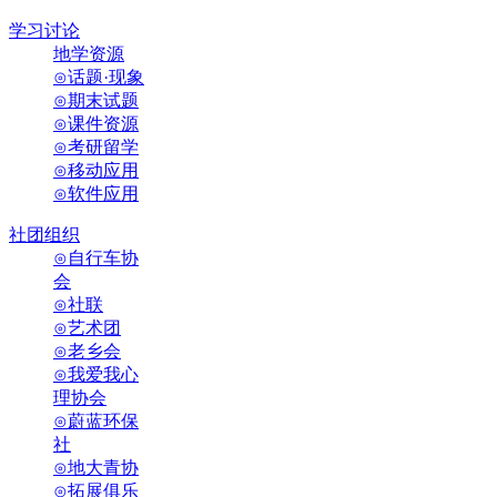
学习讨论
地学资源
⊙话题·现象
⊙期末试题
⊙课件资源
⊙考研留学
⊙移动应用
⊙软件应用
社团组织
⊙自行车协
会
⊙社联
⊙艺术团
⊙老乡会
⊙我爱我心
理协会
⊙蔚蓝环保
社
⊙地大青协
⊙拓展俱乐