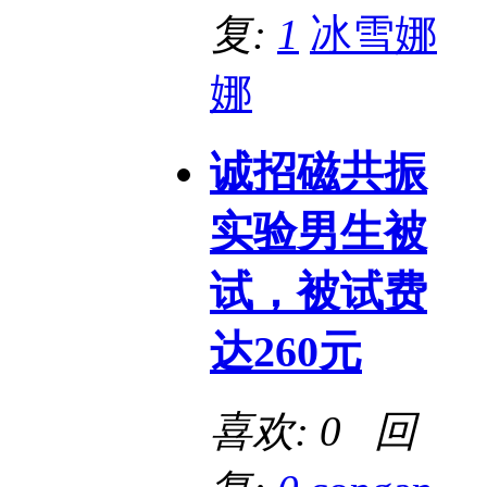
复:
1
冰雪娜
娜
诚招磁共振
实验男生被
试，被试费
达260元
喜欢: 0 回