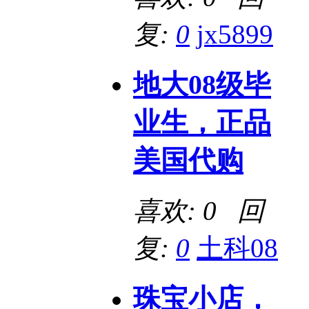
复:
0
jx5899
地大08级毕
业生，正品
美国代购
喜欢: 0 回
复:
0
土科08
珠宝小店，