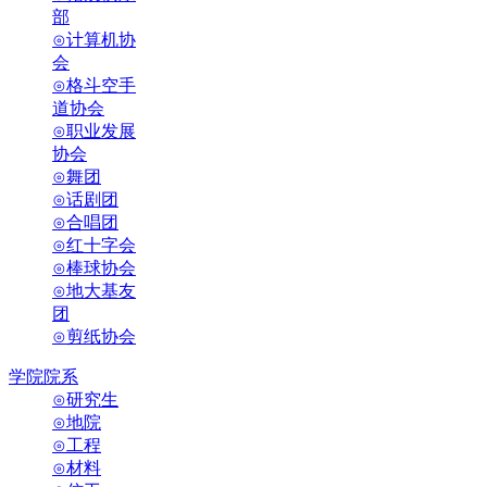
部
⊙计算机协
会
⊙格斗空手
道协会
⊙职业发展
协会
⊙舞团
⊙话剧团
⊙合唱团
⊙红十字会
⊙棒球协会
⊙地大基友
团
⊙剪纸协会
学院院系
⊙研究生
⊙地院
⊙工程
⊙材料