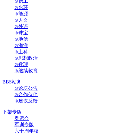
⊙信工
⊙水环
⊙能源
⊙人文
⊙外语
⊙珠宝
⊙地信
⊙海洋
⊙土科
⊙思想政治
⊙数理
⊙继续教育
BBS站务
⊙论坛公告
⊙合作伙伴
⊙建议反馈
下架专版
奥运会
军训专版
六十周年校