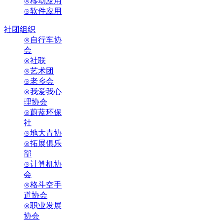
⊙移动应用
⊙软件应用
社团组织
⊙自行车协
会
⊙社联
⊙艺术团
⊙老乡会
⊙我爱我心
理协会
⊙蔚蓝环保
社
⊙地大青协
⊙拓展俱乐
部
⊙计算机协
会
⊙格斗空手
道协会
⊙职业发展
协会