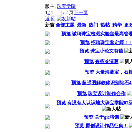
版主:
珠宝学院
1
2
/ 2 页
下一页
返 回
新窗
全部主题
最新
热门
热帖
精华
更
预览
诚聘珠宝检测实验室最高管
预览
招聘珠宝鉴定师！
预览
珠宝小论文有偿
预览
有些冷清啊
预览
大量海蓝宝，石
预览
超强图解教你识别钻石4
预览
珠宝设计制作合作
预览
有没有人认识地大珠宝学院07
预览
关于gic培训
预览
原创设计作品征集！