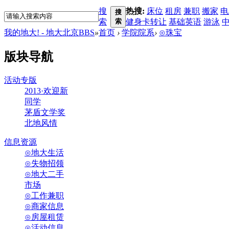
搜
热搜:
床位
租房
兼职
搬家
电
搜
索
索
健身卡转让
基础英语
游泳
我的地大! - 地大北京BBS
»
首页
›
学院院系
›
⊙珠宝
版块导航
活动专版
2013·欢迎新
同学
茅盾文学奖
北地风情
信息资源
⊙地大生活
⊙失物招领
⊙地大二手
市场
⊙工作兼职
⊙商家信息
⊙房屋租赁
⊙活动信息