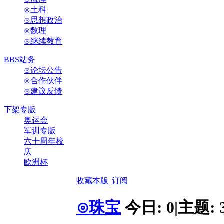
⊙土科
⊙思想政治
⊙数理
⊙继续教育
BBS站务
⊙论坛公告
⊙合作伙伴
⊙建议反馈
下架专版
奥运会
军训专版
六十周年校
庆
欧洲杯
收藏本版
|
订阅
⊙珠宝
今日:
0
|
主题: