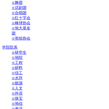
⊙舞团
⊙话剧团
⊙合唱团
⊙红十字会
⊙棒球协会
⊙地大基友
团
⊙剪纸协会
学院院系
⊙研究生
⊙地院
⊙工程
⊙材料
⊙信工
⊙水环
⊙能源
⊙人文
⊙外语
⊙珠宝
⊙地信
⊙海洋