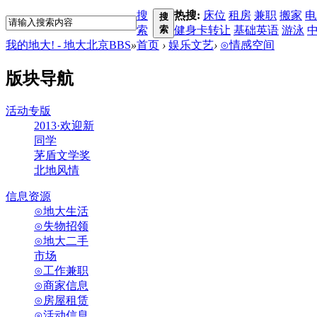
搜
热搜:
床位
租房
兼职
搬家
电
搜
索
索
健身卡转让
基础英语
游泳
我的地大! - 地大北京BBS
»
首页
›
娱乐文艺
›
⊙情感空间
版块导航
活动专版
2013·欢迎新
同学
茅盾文学奖
北地风情
信息资源
⊙地大生活
⊙失物招领
⊙地大二手
市场
⊙工作兼职
⊙商家信息
⊙房屋租赁
⊙活动信息