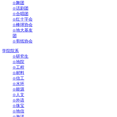
⊙舞团
⊙话剧团
⊙合唱团
⊙红十字会
⊙棒球协会
⊙地大基友
团
⊙剪纸协会
学院院系
⊙研究生
⊙地院
⊙工程
⊙材料
⊙信工
⊙水环
⊙能源
⊙人文
⊙外语
⊙珠宝
⊙地信
⊙海洋