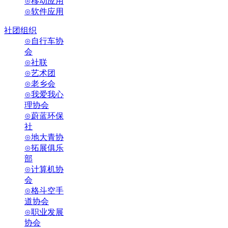
⊙移动应用
⊙软件应用
社团组织
⊙自行车协
会
⊙社联
⊙艺术团
⊙老乡会
⊙我爱我心
理协会
⊙蔚蓝环保
社
⊙地大青协
⊙拓展俱乐
部
⊙计算机协
会
⊙格斗空手
道协会
⊙职业发展
协会