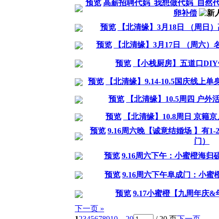
预览
高薪招聘代妈_我想做代妈_自然代
卵补偿
预览
【北清缘】3月18日 （周日
预览
【北清缘】3月17日 （周六
预览
【小栈厨房】五道口DI
预览
【北清缘】9.14-10.5国庆线
预览
【北清缘】10.5周四 户
预览
【北清缘】10.8周日 京籍
预览
9.16周六晚【诚意结婚场 】有
门）
预览
9.16周六下午：小蜜橙海
预览
9.16周六下午阜成门：小蜜
预览
9.17小蜜橙【九周年庆
下一页 »
1
2
3
4
5
6
7
8
9
10
... 20
/ 20 页
下一页