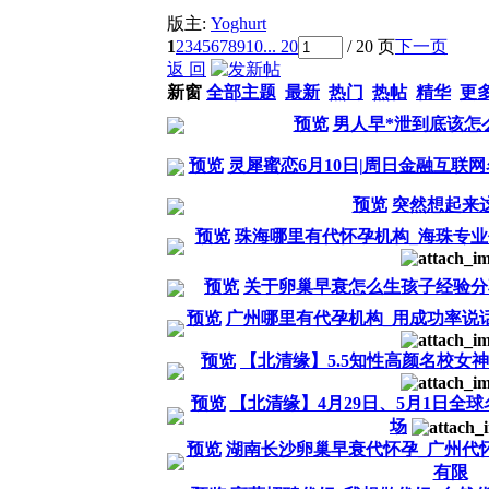
版主:
Yoghurt
1
2
3
4
5
6
7
8
9
10
... 20
/ 20 页
下一页
返 回
新窗
全部主题
最新
热门
热帖
精华
更
预览
男人早*泄到底该怎
预览
灵犀蜜恋6月10日|周日金融互联
预览
突然想起来
预览
珠海哪里有代怀孕机构_海珠专业
预览
关于卵巢早衰怎么生孩子经验分
预览
广州哪里有代孕机构_用成功率说
预览
【北清缘】5.5知性高颜名校女神
预览
【北清缘】4月29日、5月1日全
场
预览
湖南长沙卵巢早衰代怀孕_广州代
有限