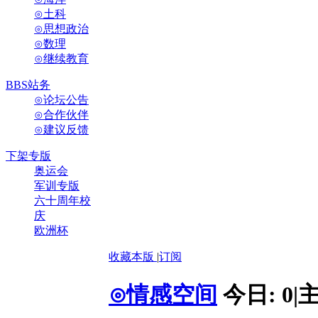
⊙土科
⊙思想政治
⊙数理
⊙继续教育
BBS站务
⊙论坛公告
⊙合作伙伴
⊙建议反馈
下架专版
奥运会
军训专版
六十周年校
庆
欧洲杯
收藏本版
|
订阅
⊙情感空间
今日:
0
|
主