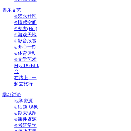
娱乐文艺
⊙灌水社区
⊙情感空间
⊙交友(Hot)
⊙游戏天地
⊙影音欣赏
⊙开心一刻
⊙体育运动
⊙文学艺术
MyCUGB电
台
在路上 · 一
起去旅行
学习讨论
地学资源
⊙话题·现象
⊙期末试题
⊙课件资源
⊙考研留学