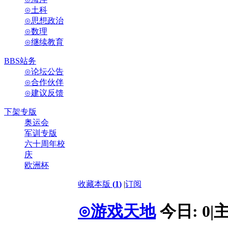
⊙土科
⊙思想政治
⊙数理
⊙继续教育
BBS站务
⊙论坛公告
⊙合作伙伴
⊙建议反馈
下架专版
奥运会
军训专版
六十周年校
庆
欧洲杯
收藏本版
(
1
)
|
订阅
⊙游戏天地
今日:
0
|
主