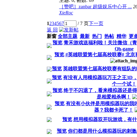
主题: 6
,
帖数: 69
［赞吧］zanbar 超级娱乐中心开 ...
2
XieRoc
1
2
3
4
5
6
7
/ 7 页
下一页
返 回
新窗
全部主题
最新
热门
热帖
精华
更
预览
青禾游戏送福利啦！关注微信（青
Qh-game
预览
#英雄联盟第七届高校联赛# 北
预览
英雄联盟第七届高校联赛有组队的
预览
有没有人用模拟器玩万王之王3D
个一个试！
预览
终于不闪退了，看来模拟器还是得
是相爱相杀啊！
预览
有没有小伙伴是用模拟器玩的我叫
器？我都卡死了！
预览
想用模拟器双开玩游戏，有什
预览
你们都是用什么模拟器玩的刺激