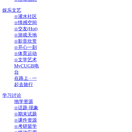
娱乐文艺
⊙灌水社区
⊙情感空间
⊙交友(Hot)
⊙游戏天地
⊙影音欣赏
⊙开心一刻
⊙体育运动
⊙文学艺术
MyCUGB电
台
在路上 · 一
起去旅行
学习讨论
地学资源
⊙话题·现象
⊙期末试题
⊙课件资源
⊙考研留学