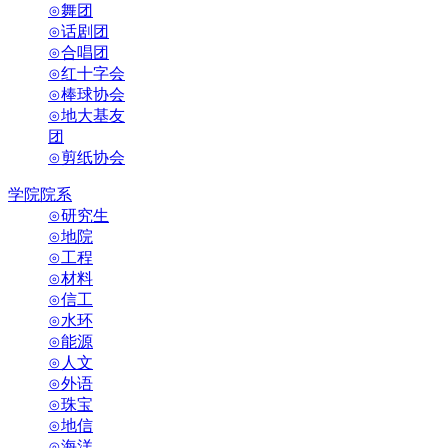
⊙舞团
⊙话剧团
⊙合唱团
⊙红十字会
⊙棒球协会
⊙地大基友
团
⊙剪纸协会
学院院系
⊙研究生
⊙地院
⊙工程
⊙材料
⊙信工
⊙水环
⊙能源
⊙人文
⊙外语
⊙珠宝
⊙地信
⊙海洋