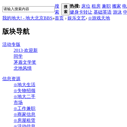
搜
热搜:
床位
租房
兼职
搬家
电
搜
索
索
健身卡转让
基础英语
游泳
我的地大! - 地大北京BBS
»
首页
›
娱乐文艺
›
⊙游戏天地
版块导航
活动专版
2013·欢迎新
同学
茅盾文学奖
北地风情
信息资源
⊙地大生活
⊙失物招领
⊙地大二手
市场
⊙工作兼职
⊙商家信息
⊙房屋租赁
⊙活动信息