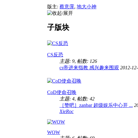
版主:
蔡意霪
,
地大小神
子版块
CS反恐
主题: 9
,
帖数: 126
cs帝进来指教 感兴趣来围观
2012-12
CoD使命召唤
主题: 4
,
帖数: 42
［赞吧］zanbar 超级娱乐中心开 ...
2
XieRoc
WOW