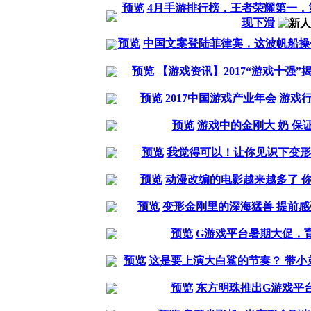
预览
4月手游排行榜，王者荣耀第一，
现下滑
预览
中国文案登陆菲律宾，这波帆船操
预览
【游戏资讯】2017“游戏十强”
预览
2017中国游戏产业年会 游
预览
游戏中的金刚大 奶 保
预览
我觉得可以！让你见识下变形
预览
动漫改编的电影越来越多了 
预览
变形金刚里的深海猛兽 提前感
预览
G游戏平台暑期大促，
预览
这是要上演大白鲨的节奏？ 带小
预览
东方明珠推出G游戏平