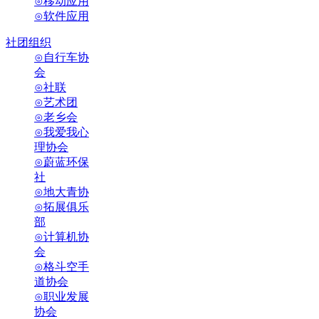
⊙移动应用
⊙软件应用
社团组织
⊙自行车协
会
⊙社联
⊙艺术团
⊙老乡会
⊙我爱我心
理协会
⊙蔚蓝环保
社
⊙地大青协
⊙拓展俱乐
部
⊙计算机协
会
⊙格斗空手
道协会
⊙职业发展
协会